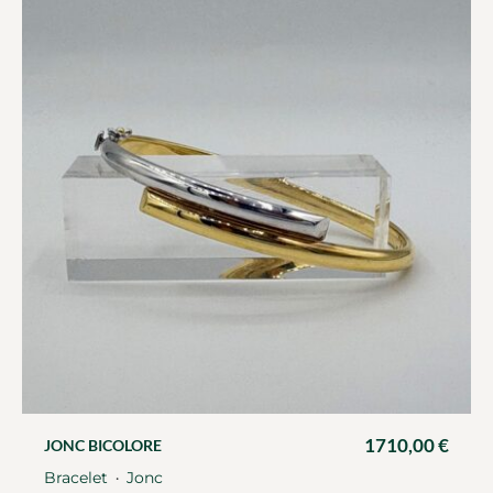
1710,00
€
JONC BICOLORE
Bracelet
Jonc
・