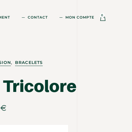
0
MENT
CONTACT
MON COMPTE
,
SION
BRACELETS
 Tricolore
0
€