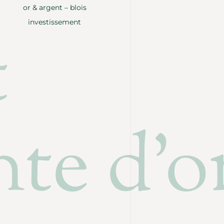
or & argent – blois
investissement
t
te d'o