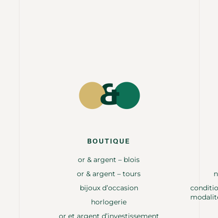
BOUTIQUE
or & argent – blois
or & argent – tours
n
bijoux d’occasion
conditio
modalit
horlogerie
or et argent d’investissement