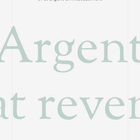
 Argen
t reven