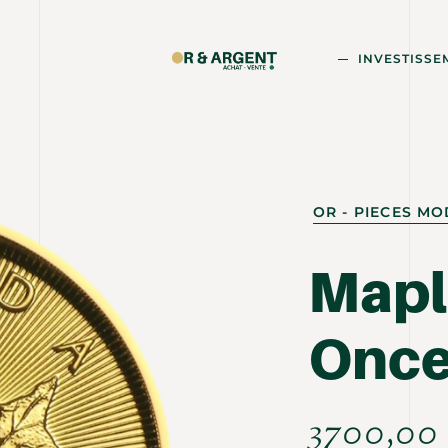
INVESTISSE
OR - PIECES M
Mapl
Once
3700,0