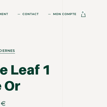
0
MENT
CONTACT
MON COMPTE
ODERNES
e Leaf 1
 Or
0
€