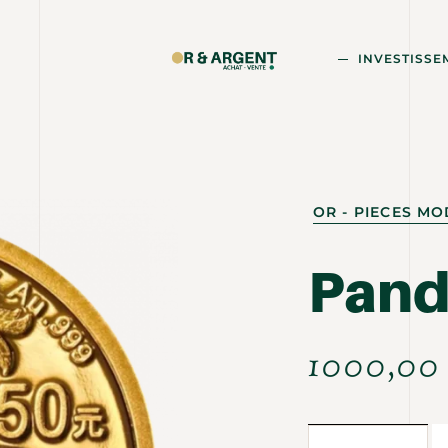
INVESTISSE
OR - PIECES M
Pand
1000,0