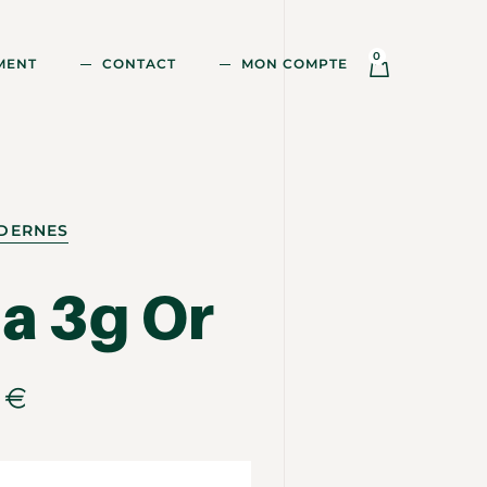
0
MENT
CONTACT
MON COMPTE
ODERNES
a 3g Or
0
€