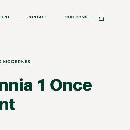
0
MENT
CONTACT
MON COMPTE
ES MODERNES
annia 1 Once
nt