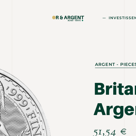
INVESTISSE
ARGENT - PIEC
Brit
Arge
51,54
€