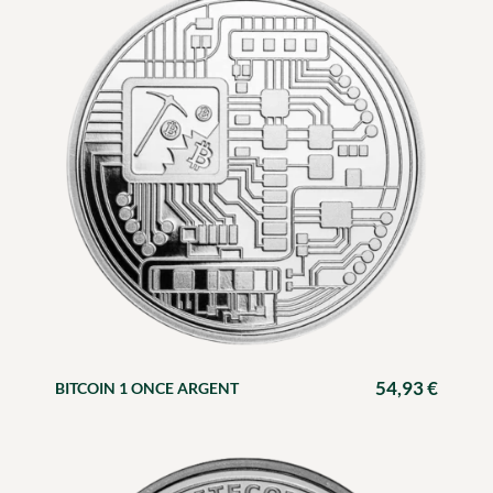
54,93
€
BITCOIN 1 ONCE ARGENT