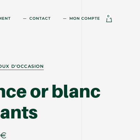
0
MENT
CONTACT
MON COMPTE
OUX D'OCCASION
nce or blanc
ants
€