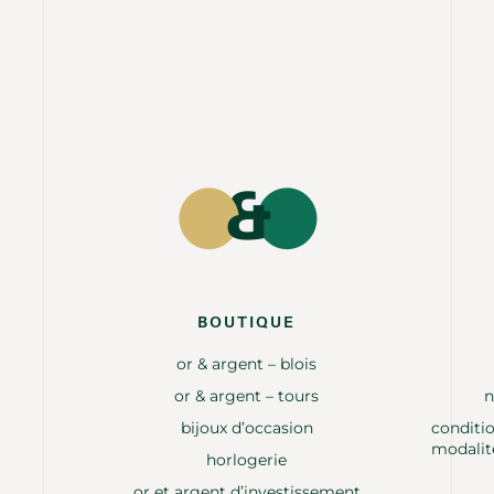
BOUTIQUE
or & argent – blois
or & argent – tours
n
bijoux d’occasion
conditio
modalit
horlogerie
or et argent d’investissement